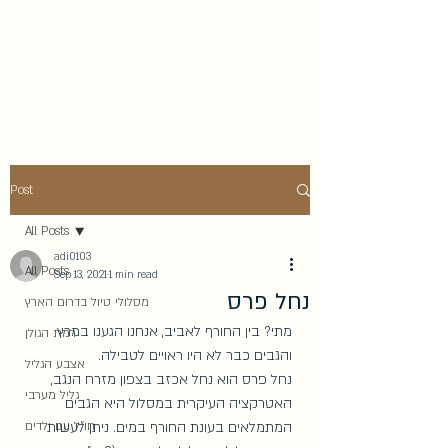
בואו לטייל איתנו - משפחת
יערן בארץ ומסביב לעולם
Post
All Posts
adi0103
All Posts
Sep 13, 2021
1 min read
נחל פרס
מסלולי טיול בדרום הארץ
מתי? בין החורף לאביב, אנחנו הגענו במרץ 
רמת הגולן
והגבים כבר לא היו ראויים לטבילה. 
אצבע הגליל
נחל פרס הוא נחל אכזב בצפון מזרח הנגב, 
גליל מערבי
האטרקציה העיקרית במסלול היא הגבים 
המתמלאים בעונת החורף במים. ניתן לעשות 
חו"ל עם ילדים