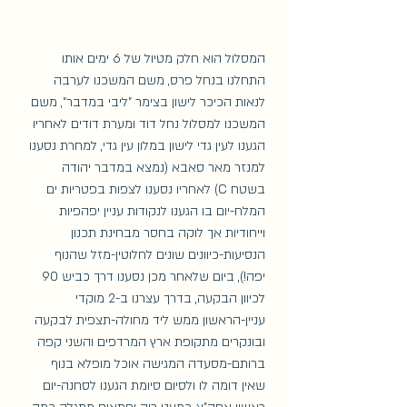
המסלול הוא חלק מטיול של 6 ימים אותו 
התחלנו בנחל פרס, משם המשכנו לערבה 
לנאות הכיכר לישון בצימר "ליבי במדבר", משם 
המשכנו למסלול נחל דוד ומערת דודים לאחריו 
הגענו לעין גדי לישון במלון עין גדי, למחרת נסענו 
למנזר מאר סאבא (נמצא במדבר יהודה 
בשטח C) לאחריו נסענו לצפות בפטריות ים 
המלח-יום בו הגענו לנקודות עניין יפהפיות 
וייחודיות אך לוקה בחסר מבחינת תכנון 
הנסיעות-כיוונים שונים לחלוטין-מזל שהנוף 
יפה!), ביום שלאחר מכן נסענו דרך כביש 90 
לכיוון הבקעה, בדרך עצרנו ב-2 מוקדי 
עניין-הראשון ממש ליד מחולה-תצפית לבקעה 
ובונקרים מתקופת ארץ המרדפים והשני קפה 
ברותם-מסעדה המגישה אוכל מופלא בנוף 
שאין דומה לו ולסיום סיומת הגענו לסחנה-יום 