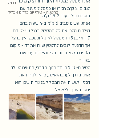
את המסלול כמסלול הלוך חזור (2 ק"מ עד 
כרמל
לגבים ו2 ק"מ חזור) או כמסלול מעגלי עם 
בריטניה - טיולי יום בדרום אנגליה
תוספת של בערך 1.5-2 ק"מ. 
אנחנו עשינו סביב 6 ק"מ ב-4 שעות בהם 
הילדים הלכו את כל המסלול ברגל (שי-לי בת 
7 ודורי בן 5). המסלול לא קל וכמעט ואין בו צל 
אך ההגעה לגבים לחלוטין שווה את זה - מיקום 
הגבים נמצא ברובו בצל והילדים עפו שם 
באוויר.
לסיכום- טיול מיוחד בנוף מדברי, מתאים לשלב 
אותו בדרך לערבה/אילת, כדאי לקחת את 
הזמן ולעשות את המסלול בנינוחות שכן הוא 
יחסית ארוך וללא צל. 