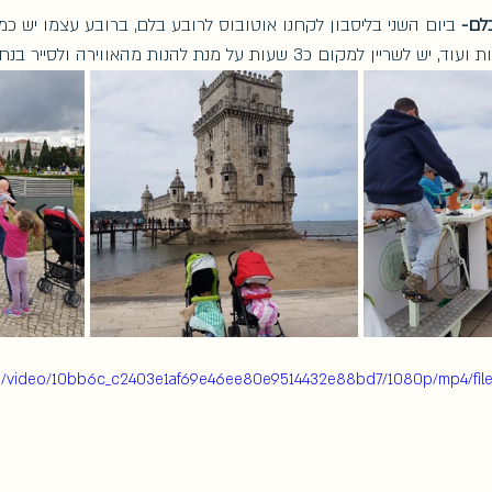
לם- 
ביום השני בליסבון לקחנו אוטובוס לרובע בלם, ברובע עצמו יש כמ
למקום כ3 שעות על מנת להנות מהאווירה ולסייר בנחת. 
.com/video/10bb6c_c2403e1af69e46ee80e9514432e88bd7/1080p/mp4/fil