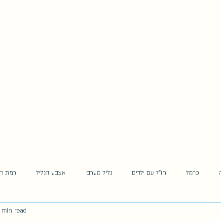
בואו לטייל איתנו - משפחת יערן בארץ ומסביב
לעולם
Home
Blog
Subscribe
Contact
כרמל
חו"ל עם ילדים
גליל מערבי
אצבע הגליל
רמת הג
 min read