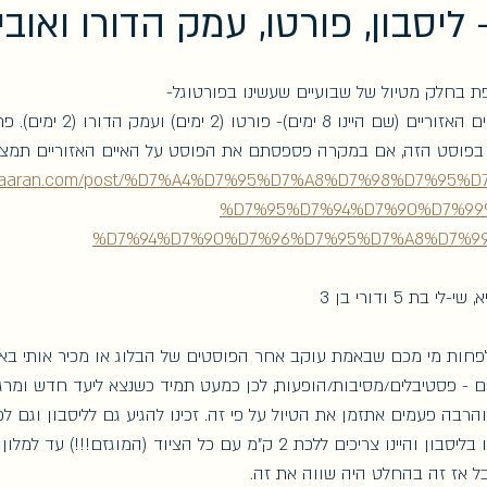
 ליסבון, פורטו, עמק הדורו ואוב
 בחלק מטיול של שבועיים שעשינו בפורטוגל-
ליסבון (3 ימים)- האיים האזוריים 
בפוסט הזה, אם במקרה פספסתם את הפוסט על האיים האזוריים תמצא
diyaaran.com/post/%D7%A4%D7%95%D7%A8%D7%98%D7%95%
%D7%95%D7%94%D7%90%D7%99
%D7%94%D7%90%D7%96%D7%95%D7%A8%D7%9
 בת 5 ודורי בן 3
חות מי מכם שבאמת עוקב אחר הפוסטים של הבלוג או מכיר אותי באופן 
ם - פסטיבלים/מסיבות/הופעות, לכן כמעט תמיד כשנצא ליעד חדש ומר
והרבה פעמים אתזמן את הטיול על פי זה. זכינו להגיע גם לליסבון וגם לפ
וחוץ מהעניין שנחתנו בליסבון והיינו צריכים ללכת 2 ק"מ עם כל הציוד (המוגז
ל אז זה בהחלט היה שווה את זה. 