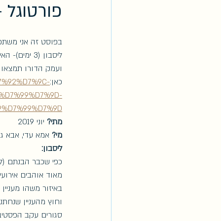
פורטוגל -
בפוסט זה אני משתפת
ועמק הדורו תמצאו 
כאן:
D7%92%D7%9C-
%D7%99%D7%9D-
9%D7%99%D7%9D
מתי?
 יוני 2019
מי?
 אמא עדי, אבא גיא, שי-לי
ליסבון:
כפי שכבר הבנתם (לפ
מאוד אוהבים אירועי
באיזור משהו מעניין 
סגורים עקב הפסטיב