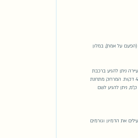
 ושוקק חיים (הפעם על אמת), במלון 
ירה ניתן להגיע ברכבת 
מליסבון היוצאת כל 20 דקות מתחנת רכבת רוסו שנמצאת במרכז העיר. הנסיעה נמשכת כ45 דקות. המרחק מתחנת 
רכבת למרכז ההיסטורי של סינטרה שם נמצאים הארמונות ומוקדי העניין העיקריים הוא 1.5 ק"מ, ניתן להגיע לשם 
לים את הדמיון וגורמים 