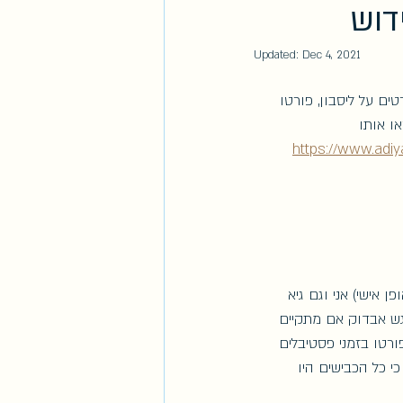
ידוש
Updated:
Dec 4, 2021
(שם היינו 8 ימים)- פורטו (2 ימים) ועמק הדורו (2 ימים). פרטים על ליסבון, פורטו 
ו אותו 
https://www.a
אישי) אני וגם גיא 
גש אבדוק אם מתקיים 
ורטו בזמני פסטיבלים 
ם!!!) עד למלון כי כל הכבישים היו 