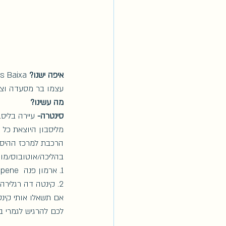
איפה ישנו?
עצמו בר מסעדה וצו
מה עשינו? 
סינטרה- 
עיירה בליס
בהליכה/אוטובוס/מונית. בסינטרה 2 מ
1. ארמון פנה  Palacio nacional de pene
2. קינטה דה רגלירה  Quinta da regaleira
אם תשאלו אותי קינט
לכם להרגיש לגמרי ב