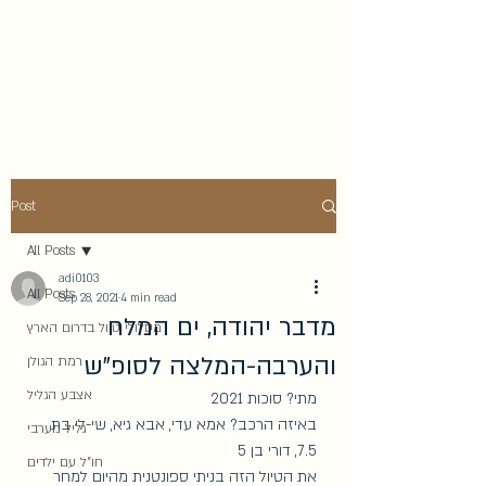
בואו לטייל איתנו - משפחת
יערן בארץ ומסביב לעולם
Post
All Posts
adi0103
All Posts
Sep 28, 2021
4 min read
מדבר יהודה, ים המלח
מסלולי טיול בדרום הארץ
והערבה-המלצה לסופ"ש
רמת הגולן
אצבע הגליל
מתי? סוכות 2021
באיזה הרכב? אמא עדי, אבא גיא, שי-לי בת 
גליל מערבי
7.5, דורי בן 5
חו"ל עם ילדים
את הטיול הזה בניתי ספונטנית מהיום למחר 