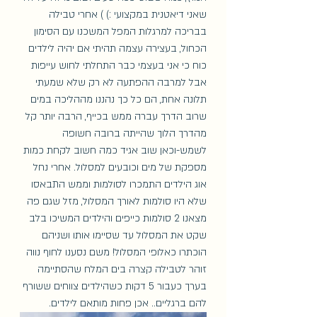
שאני דיאטנית במקצועי :) ) אחרי טבילה 
בבריכה למרגלות המפל המשכנו עם הסימון 
הכחול, בעצירה עצמה תהיתי אם יהיה לילדים 
כוח כי אני בעצמי כבר התחלתי לחוש עייפות 
אבל למרבה ההפתעה לא רק שלא שמעתי 
תלונה אחת, הם כל כך נהננו מההליכה במים 
שרוב הדרך עברה ממש בכייף, הרבה יותר קל 
מהדרך הלוך שהייתה ברובה חשופה 
לשמש-וכאן שוב אגיד כמה חשוב לקחת כמות 
מספקת של מים וכובעים למסלול. אחרי נחל 
אוג הילדים התמכרו לסולמות וממש התבאסו 
שלא היו סולמות לאורך המסלול, מזל שגם פה 
מצאנו 2 סולמות כייפים והילדים המשיכו בלב 
שקט את המסלול עד שסיימו אותו ושניהם 
הוכתרו כאלופי המסלול! משם נסענו לחוף נווה 
זוהר לטבילה קצרה בים המלח שהסתיימה 
בערך כעבור 5 דקות כשהילדים צווחים ששורף 
להם ברגליים.. אכן פחות מותאם לילדים. 