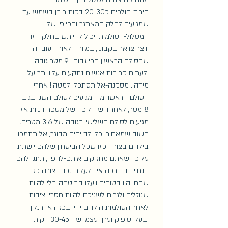
הירוד-הולכים כ20-30 דקות רובן בשמש עד 
שמגיעים לחלק המאתגר והכייפי של 
המסלול-הסולמות! יכול להיותש בחלק הזה 
יווצר צוואר בקבוק, במיוחד לאור העובדה 
שהסולם הראשון הכי גבוה- 9 מטר גובה 
ולעתים קרובות אנשים נתקעים עליו יתר על 
מידה.. מסקנה-אל תסתכלו למטה!! אחרי 
הסולם הראשון מיד מגיעים לסולם השני בגובה 
8 מטר, לאחריו יש הליכה של מספר דקות אז 
מגיעים לסולם השלישי בגובה של 3.6 מטרים. 
חשוב שמאחורי כל ילד יהיה מבוגר, אל תתמכו 
בילדים בצורה כזו שכל הביטחון שלהם יושתת 
על כך שאתם מחזיקים אותם-להפך, תתנו להם 
הנחייה והדרכה איך לעלות נכון בצורה כזו 
שהם יהיו בטוחים ויעלו בביטחה בלי להיות 
שנוזלים ולגרום לשניכם להיות חסרי יציבות. 
לאחר הסולמות הילדים יהיו בכזה אדרנלין 
ובעלי סיפוק וערך עצמי שה 30-45 דקות 