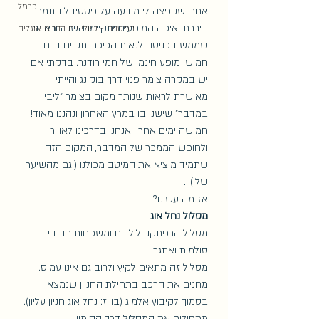
כרמל
אחרי שקפצה לי מודעה על פסטיבל התמר, 
ביררתי איפה המופעים יתקיימו השנה וראיתי 
בריטניה - טיולי יום בדרום אנגליה
שממש בכניסה לנאות הכיכר יתקיים ביום 
חמישי מופע חינמי של חמי רודנר. בדקתי אם 
יש במקרה צימר פנוי דרך בוקינג והייתי 
מאושרת לראות שנותר מקום בצימר "ליבי 
במדבר" שישנו בו במרץ האחרון ונהננו מאוד! 
חמישה ימים אחרי ואנחנו בדרכינו לאוויר 
ולחופש הממכר של המדבר, המקום הזה 
שתמיד מוציא את המיטב מכולנו (וגם מהשיער 
שלי)...
אז מה עשינו?
מסלול נחל אוג
מסלול הרפתקני לילדים ומשפחות חובבי 
סולמות ואתגר. 
מסלול זה מתאים לקיץ ולרוב גם אינו עמוס. 
מחנים את הרכב בתחילת החניון שנמצא 
בסמוך לקיבוץ אלמוג (בוויז: נחל אוג חניון עליון). 
מתחילים את המסלול דרך הסימון 