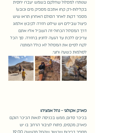
שנותרו למסלול שחלקם בשמש יעברו יחסית 
בקלילות-רק קחו אתכם מספיק מים וכובע! 
מספר דקות לאחר הסולם האחרון תראו שיש 
פיצול שבילים ויש שילוט חזרה לקיבוץ אלמוג 
דרך המסלול הכחול-זה השביל אליו אתם 
צריכים ללכת עד הגעה לחניון בחזרה. סך הכל 
לקח לסיים את המסלול לא כולל המתנה 
לסולמות כשעה וחצי. 
פארק אקולוגי - נחל אמציהו
בכיכר סדום, ממש בכניסה לנאות הכיכר הוקם 
פארק מקסים, פתוח לציבור הרחב בו יש 
מספר בריכות שכשוך שהחל מהשעה 19:00 