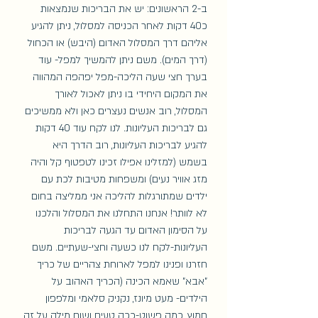
ב-2 הראשונים: יש את הבריכות שנמצאות 
כ40 דקות לאחר הכניסה למסלול, ניתן להגיע 
אליהם דרך המסלול האדום (היבש) או הכחול 
(דרך המים). משם ניתן להמשיך למפל- עוד 
בערך חצי שעה הליכה-מפל יפהפה המהווה 
את המקום היחידי בו ניתן לאכול לאורך 
המסלול, רוב אנשים נעצרים כאן ולא ממשיכים 
גם לבריכות העליונות. לנו לקח עוד 40 דקות 
להגיע לבריכות העליונות, רוב הדרך היא 
בשמש (למזלינו אפילו זכינו לטפטוף קל והיה 
מזג אוויר נעים) ומשפחות מטיבות לכת עם 
ילדים שמתורגלות להליכה אני ממליצה בחום 
לא לוותר! אנחנו התחלנו את המסלול והלכנו 
על הסימון האדום עד הגעה לבריכות 
העליונות-לקח לנו כשעה וחצי-שעתיים. משם 
חזרנו ופנינו למפל לארוחת צהריים של כריך 
"אבא" שאמא הכינה (הכריך האהוב על 
הילדים- מעט מיונז, נקניק סלאמי ומלפפון 
חמוץ, כמה פשוט-ככה טעים ושום מילה על זה 