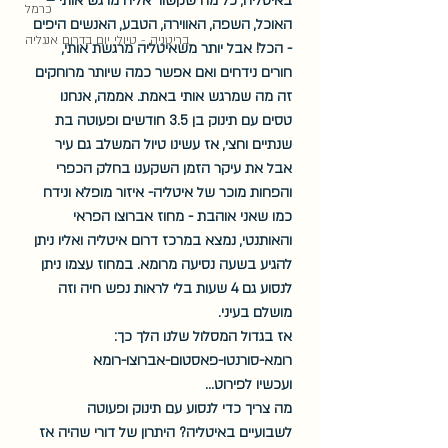
באיטליה, כל מה שקשור אליה מרגש אותי – 
כרמל
האוכל, השפה, האווירה, הטבע, האנשים היפים 
בריטניה - טיולי יום בדרום אנגליה
- הכל! אבל יותר משאיטליה מרגשת אותי, 
חורים נידחים ואם אפשר כמה שיותר מרוחקים 
זה מה שמרגש אותי באמת. אממה, אנחנו 
טסים עם תינוק בן 3.5 חודשים ופעוטה בת 
שנתיים וחצי, אז עשינו טיול המשלב גם עיר 
אבל את עיקר הזמן השקענו בחלק הכפרי 
והפחות מוכר של איטליה- איזור מופלא ונידח 
כמו שאני אוהבת - מחוז אברוצו הפראי 
והאותנטי, נמצא במרכז דרום איטליה ואליו ניתן 
להגיע בשעה נסיעה מרומא. במחוז עצמו ניתן 
לנסוע גם 4 שעות בלי לראות נפש חיה וזה 
מושלם בעיני.
אז בגדול המסלול שלנו הלך כך: 
רומא-סורנטו-פאסטום-אברוצו-רומא
ועכשיו לפירוט...
מה צריך כדי לנסוע עם תינוק ופעוטה 
לשבועיים באיטליה? היתרון של דורי שהיה אז 