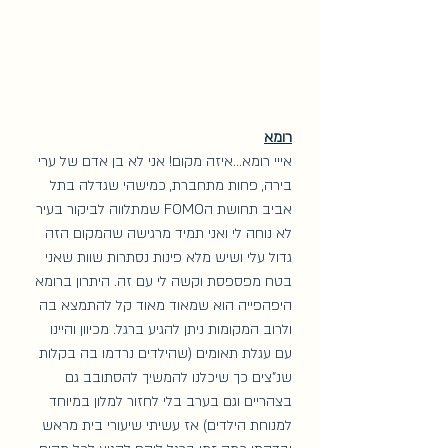
רומא
אייי רומא...איזה מקום! אני לא בן אדם של ערי 
בירה, פחות מתחברת, כמישהי שגדלה בתל 
אביב תחושת הFOMO שמתלווה לביקור בעיר 
לא נוחה לי ואני תמיד מרגישה שהמקום הזה 
גדול עלי ושיש מלא פינות נסתרות שוות שאני 
בטח מפספסת וקשה לי עם זה. היתרון ברומא 
היפהפייה הוא שמאוד מאוד קל להתמצא בה 
ולרוב המקומות ניתן להגיע ברגל. מכיוון והיינו 
עם עגלת תאומים (שהילדים נרדמו בה בקלות 
שנ"צים כך שיכלנו להמשיך להסתובב גם 
בצהריים וגם בערב בלי לחזור למלון במיוחד 
למנוחת הילדים) אז עשיתי שיעורי בית מראש 