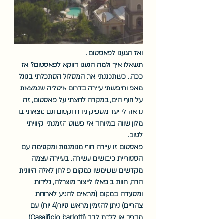
ואז הגענו לפאסטום.. 
תשאלו איך ולמה הגענו דווקא לפאסטום? אז 
ככה.. כשתכננתי את המסלול הסתכלתי בגוגל 
מאפ וחיפשתי עיירה בדרום איטליה שנמצאת 
על חוף הים, במקרה לחצתי על פאסטום, זה 
נראה לי יעד מספיק נידח וקסום וגם מצאתי בו 
מלון שווה במיוחד אז פשוט הזמנתי וקיוויתי 
לטוב. 
פאסטום זו עיירה חוף מנומנמת ומקסימה עם 
הסטוריית כיבושים עשירה. בעיירה עצמה 
מקדשים ששימשו כמקום פולחן לאלה היוונית 
הרה, חוות בופאלו לייצור מוצרלה, גלידות 
ומסעדה במקום (מתאים להגיע לארוחת 
צהריים) ניתן להזמין מראש סיור(4 יורו) עם 
מדריך או ללכת לבד (Caseificio barlotti) 