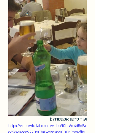
ועוד סרטון אקסטרה :)
https://video.wixstatic.com/video/10bb6c_4d5d5a
d6264e46ce9220e07a84c3c1a6/1080p/mp4/file.