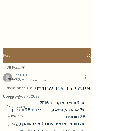
בואו לטייל איתנו - משפחת
יערן בארץ ומסביב לעולם
Post
All Posts
adi0103
All Posts
Mar 21, 2022
7 min read
איטליה קצת אחרת
מסלולי טיול בדרום הארץ
Updated:
May 14, 2022
רמת הגולן
מתי? תחילת אוקטובר 2016
אצבע הגליל
מי? אבא גיא, אמא עדי, שי-לי בת 2.5 ודורי בן 
גליל מערבי
3.5 חודשים
מה כוונתי באיטליה אחרת? אני מאוהבת 
חו"ל עם ילדים