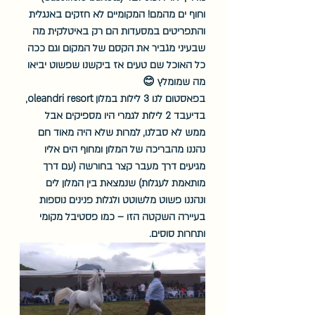
וחוף ים מהמם! המקומיים לא חזקים באנגלית 
והתפריטים במסעדות הם רק באיטלקית מה 
שבעיני מגביר את הקסם של המקום וגם ככה 
כל האוכל שם טעים אז ביקשנו שפשוט יביאו 
מה שמומלץ 😊
בפאסטום לנו 3 לילות במלון oleandri resort, 
בדיעבד 2 לילות לגמרי היו מספיקים אבל 
ממש לא סבלנו, למרות שלא היה מאוד חם 
נהננו מהבריכה של המלון ומחוף הים אליו 
מגיעים דרך מעבר קצר בחורשה (עם דרך 
מותאמת לעגלות) שנמצאת בין המלון לים 
ונהננו פשוט מלשוטט ולגלות פנינים נוספות 
בעיירה השקטה הזו – כמו פסטיבל מקומי 
ותחרות סוסים. 