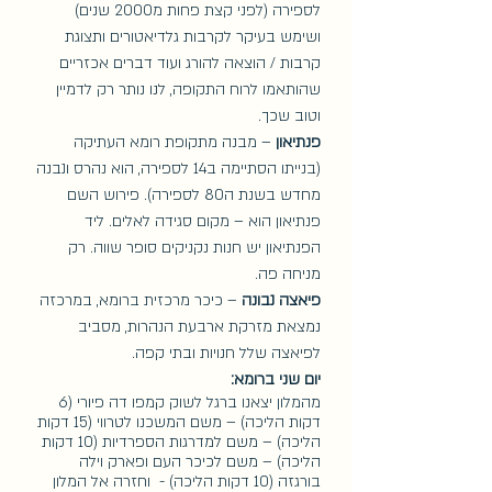
לספירה (לפני קצת פחות מ2000 שנים) 
ושימש בעיקר לקרבות גלדיאטורים ותצוגת 
קרבות / הוצאה להורג ועוד דברים אכזריים 
שהותאמו לרוח התקופה, לנו נותר רק לדמיין 
וטוב שכך. 
פנתיאון 
– מבנה מתקופת רומא העתיקה 
(בנייתו הסתיימה ב14 לספירה, הוא נהרס ונבנה 
מחדש בשנת ה80 לספירה). פירוש השם 
פנתיאון הוא – מקום סגידה לאלים. ליד 
הפנתיאון יש חנות נקניקים סופר שווה. רק 
מניחה פה.
פיאצה נבונה
 – כיכר מרכזית ברומא, במרכזה 
נמצאת מזרקת ארבעת הנהרות, מסביב 
לפיאצה שלל חנויות ובתי קפה. 
יום שני ברומא:
מהמלון יצאנו ברגל לשוק קמפו דה פיורי (6 
דקות הליכה) – משם המשכנו לטרווי (15 דקות 
הליכה) – משם למדרגות הספרדיות (10 דקות 
הליכה) – משם לכיכר העם ופארק וילה 
בורגזה (10 דקות הליכה) -  וחזרה אל המלון 