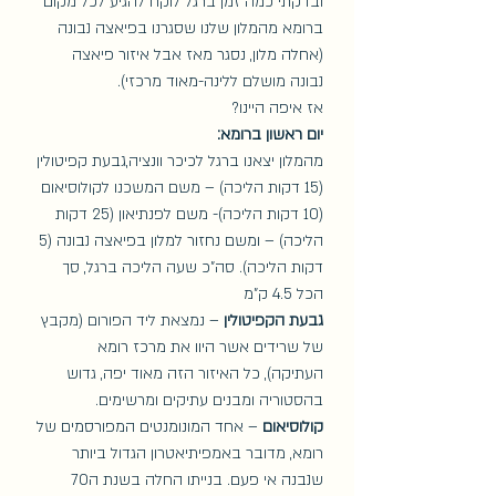
ובדקתי כמה זמן ברגל לוקח להגיע לכל מקום 
ברומא מהמלון שלנו שסגרנו בפיאצה נבונה 
(אחלה מלון, נסגר מאז אבל איזור פיאצה 
נבונה מושלם ללינה-מאוד מרכזי). 
אז איפה היינו? 
יום ראשון ברומא:
מהמלון יצאנו ברגל לכיכר וונציה,גבעת קפיטולין 
(15 דקות הליכה) – משם המשכנו לקולוסיאום 
(10 דקות הליכה)- משם לפנתיאון (25 דקות 
הליכה) – ומשם נחזור למלון בפיאצה נבונה (5 
דקות הליכה). סה"כ שעה הליכה ברגל, סך 
הכל 4.5 ק"מ
גבעת הקפיטולין
 – נמצאת ליד הפורום (מקבץ 
של שרידים אשר היוו את מרכז רומא 
העתיקה), כל האיזור הזה מאוד יפה, גדוש 
בהסטוריה ומבנים עתיקים ומרשימים.
קולוסיאום
 – אחד המונומנטים המפורסמים של 
רומא, מדובר באמפיתיאטרון הגדול ביותר 
שנבנה אי פעם. בנייתו החלה בשנת ה70 