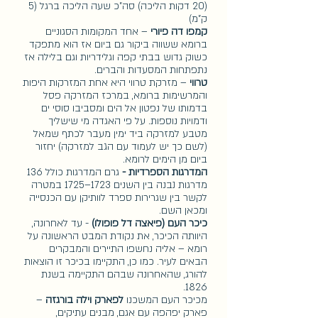
(20 דקות הליכה) סה"כ שעה הליכה ברגל (5 
ק"מ)
קמפו דה פיורי
 – אחד המקומות הסגוניים 
ברומא ששווה ביקור גם ביום אז הוא מתפקד 
כשוק גדוש בבתי קפה וגלידריות וגם בלילה אז 
נתפתחות המסעדות והברים. 
טרווי 
– מזרקת טרווי היא אחת המזרקות היפות 
והמרשימות ברומא, במרכז המזרקה פסל 
בדמותו של נפטון אל הים ומסביבו סוסי ים 
ודמויות נוספות. על פי האגדה מי שישליך 
מטבע למזרקה ביד ימין מעבר לכתף שמאל 
(לשם כך יש לעמוד עם הגב למזרקה) יחזור 
ביום מן הימים לרומא. 
המדרגות הספרדיות - 
גרם המדרגות כולל 136 
מדרגות נבנה בין השנים 1723–1725 במטרה 
לקשר בין שגרירות ספרד לוותיקן עם הכנסייה 
ומכאן השם. 
כיכר העם (פיאצה דל פופולו)
 - עד לאחרונה, 
היוותה הכיכר, את נקודת המבט הראשונה על 
רומא – אליה נחשפו התיירים והמבקרים 
הבאים לעיר. כמו כן, התקיימו בכיכר זו הוצאות 
להורג, שהאחרונה שבהם התקיימה בשנת 
1826.
מכיכר העם המשכנו 
לפארק וילה בורגזה
 – 
פארק יפהפה עם אגם, מבנים עתיקים, 